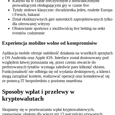
Kasyno na w czasie rzeczywistym z doświadczonymi
prowadzącymi obsługującymi gry w czasie live
Tytuły stołowe klasyczne: dwudziestka jeden, roulette Europa
i French, bakarat
Dział ekskluzywnych gier autorskich zaprojektowanych tylko
dla oferowanej witryny
Obstawianie sportowe z możliwością live betting na setki
eventów codziennie
Experiencja mobilne wolne od kompromisów
Aplikacja mobile oferuje stabilność działania na wszelkich sprzętach
z OS Androida oraz Apple iOS. Interface został dostosowany pod
względem łatwej poruszania się, przez czemu otwarcie do
preferowanych tytułów wymaga zaledwie paru kliknięć ekranu.
Funkcjonalność nie odbiega się od wydania desktopowej, a klienci
mogą zarządzać kontem, realizować operacji oraz kontaktować się
ze pomocą IT bezpośrednio z poziomu smartfona.
Sposoby wpłat i przelewy w
kryptowalutach
Skupiamy się w przetwarzaniu wpłat kryptowalutowych,
zapewniając obsługę dla więcej niż 15 najczęściej używanych