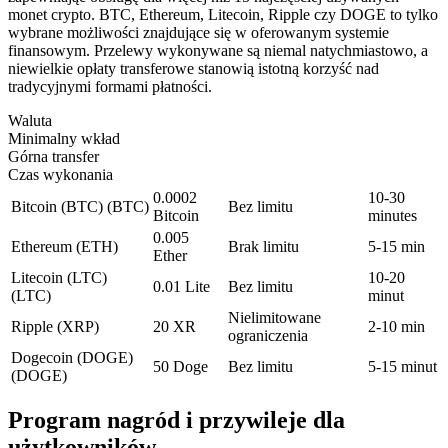
monet crypto. BTC, Ethereum, Litecoin, Ripple czy DOGE to tylko
wybrane możliwości znajdujące się w oferowanym systemie
finansowym. Przelewy wykonywane są niemal natychmiastowo, a
niewielkie opłaty transferowe stanowią istotną korzyść nad
tradycyjnymi formami płatności.
Waluta
Minimalny wkład
Górna transfer
Czas wykonania
0.0002
10-30
Bitcoin (BTC) (BTC)
Bez limitu
Bitcoin
minutes
0.005
Ethereum (ETH)
Brak limitu
5-15 min
Ether
Litecoin (LTC)
10-20
0.01 Lite
Bez limitu
(LTC)
minut
Nielimitowane
Ripple (XRP)
20 XR
2-10 min
ograniczenia
Dogecoin (DOGE)
50 Doge
Bez limitu
5-15 minut
(DOGE)
Program nagród i przywileje dla
użytkowników