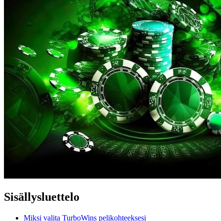
Sisällysluettelo
Miksi valita TurboWins pelikohteeksesi