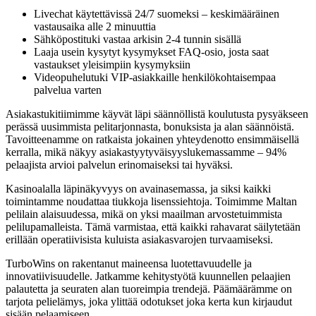
Livechat käytettävissä 24/7 suomeksi – keskimääräinen
vastausaika alle 2 minuuttia
Sähköpostituki vastaa arkisin 2-4 tunnin sisällä
Laaja usein kysytyt kysymykset FAQ-osio, josta saat
vastaukset yleisimpiin kysymyksiin
Videopuhelutuki VIP-asiakkaille henkilökohtaisempaa
palvelua varten
Asiakastukitiimimme käyvät läpi säännöllistä koulutusta pysyäkseen
perässä uusimmista pelitarjonnasta, bonuksista ja alan säännöistä.
Tavoitteenamme on ratkaista jokainen yhteydenotto ensimmäisellä
kerralla, mikä näkyy asiakastyytyväisyyslukemassamme – 94%
pelaajista arvioi palvelun erinomaiseksi tai hyväksi.
Kasinoalalla läpinäkyvyys on avainasemassa, ja siksi kaikki
toimintamme noudattaa tiukkoja lisenssiehtoja. Toimimme Maltan
pelilain alaisuudessa, mikä on yksi maailman arvostetuimmista
pelilupamalleista. Tämä varmistaa, että kaikki rahavarat säilytetään
erillään operatiivisista kuluista asiakasvarojen turvaamiseksi.
TurboWins on rakentanut maineensa luotettavuudelle ja
innovatiivisuudelle. Jatkamme kehitystyötä kuunnellen pelaajien
palautetta ja seuraten alan tuoreimpia trendejä. Päämäärämme on
tarjota pelielämys, joka ylittää odotukset joka kerta kun kirjaudut
sisään pelaamiseen.