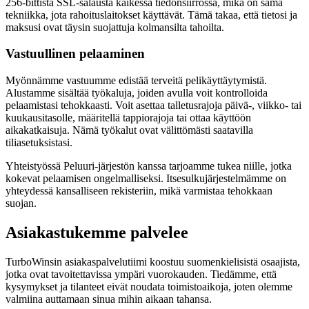
256-bittistä SSL-salausta kaikessa tiedonsiirrossa, mikä on sama
tekniikka, jota rahoituslaitokset käyttävät. Tämä takaa, että tietosi ja
maksusi ovat täysin suojattuja kolmansilta tahoilta.
Vastuullinen pelaaminen
Myönnämme vastuumme edistää terveitä pelikäyttäytymistä.
Alustamme sisältää työkaluja, joiden avulla voit kontrolloida
pelaamistasi tehokkaasti. Voit asettaa talletusrajoja päivä-, viikko- tai
kuukausitasolle, määritellä tappiorajoja tai ottaa käyttöön
aikakatkaisuja. Nämä työkalut ovat välittömästi saatavilla
tiliasetuksistasi.
Yhteistyössä Peluuri-järjestön kanssa tarjoamme tukea niille, jotka
kokevat pelaamisen ongelmalliseksi. Itsesulkujärjestelmämme on
yhteydessä kansalliseen rekisteriin, mikä varmistaa tehokkaan
suojan.
Asiakastukemme palvelee
TurboWinsin asiakaspalvelutiimi koostuu suomenkielisistä osaajista,
jotka ovat tavoitettavissa ympäri vuorokauden. Tiedämme, että
kysymykset ja tilanteet eivät noudata toimistoaikoja, joten olemme
valmiina auttamaan sinua mihin aikaan tahansa.