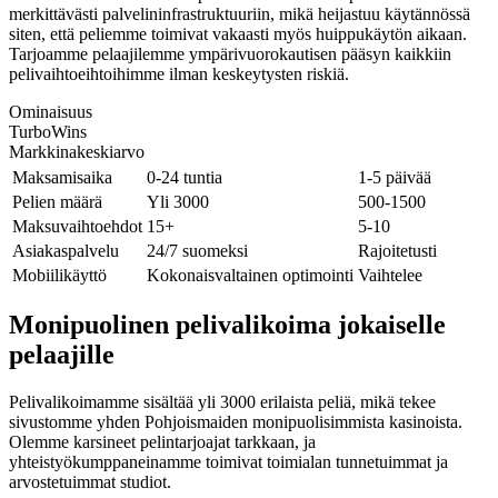
merkittävästi palvelininfrastruktuuriin, mikä heijastuu käytännössä
siten, että peliemme toimivat vakaasti myös huippukäytön aikaan.
Tarjoamme pelaajilemme ympärivuorokautisen pääsyn kaikkiin
pelivaihtoeihtoihimme ilman keskeytysten riskiä.
Ominaisuus
TurboWins
Markkinakeskiarvo
Maksamisaika
0-24 tuntia
1-5 päivää
Pelien määrä
Yli 3000
500-1500
Maksuvaihtoehdot
15+
5-10
Asiakaspalvelu
24/7 suomeksi
Rajoitetusti
Mobiilikäyttö
Kokonaisvaltainen optimointi
Vaihtelee
Monipuolinen pelivalikoima jokaiselle
pelaajille
Pelivalikoimamme sisältää yli 3000 erilaista peliä, mikä tekee
sivustomme yhden Pohjoismaiden monipuolisimmista kasinoista.
Olemme karsineet pelintarjoajat tarkkaan, ja
yhteistyökumppaneinamme toimivat toimialan tunnetuimmat ja
arvostetuimmat studiot.