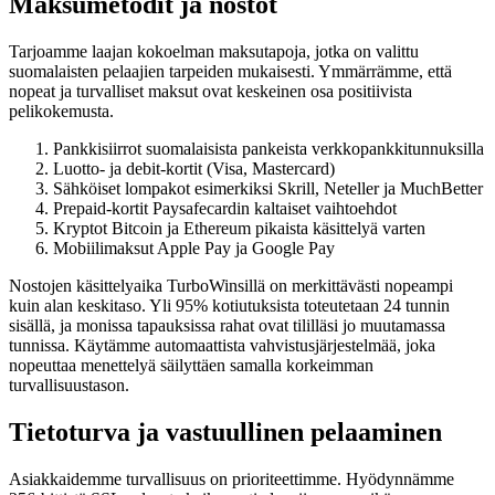
Maksumetodit ja nostot
Tarjoamme laajan kokoelman maksutapoja, jotka on valittu
suomalaisten pelaajien tarpeiden mukaisesti. Ymmärrämme, että
nopeat ja turvalliset maksut ovat keskeinen osa positiivista
pelikokemusta.
Pankkisiirrot suomalaisista pankeista verkkopankkitunnuksilla
Luotto- ja debit-kortit (Visa, Mastercard)
Sähköiset lompakot esimerkiksi Skrill, Neteller ja MuchBetter
Prepaid-kortit Paysafecardin kaltaiset vaihtoehdot
Kryptot Bitcoin ja Ethereum pikaista käsittelyä varten
Mobiilimaksut Apple Pay ja Google Pay
Nostojen käsittelyaika TurboWinsillä on merkittävästi nopeampi
kuin alan keskitaso. Yli 95% kotiutuksista toteutetaan 24 tunnin
sisällä, ja monissa tapauksissa rahat ovat tililläsi jo muutamassa
tunnissa. Käytämme automaattista vahvistusjärjestelmää, joka
nopeuttaa menettelyä säilyttäen samalla korkeimman
turvallisuustason.
Tietoturva ja vastuullinen pelaaminen
Asiakkaidemme turvallisuus on prioriteettimme. Hyödynnämme