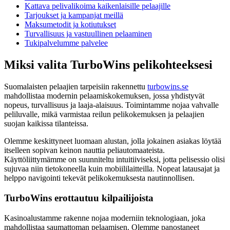
Kattava pelivalikoima kaikenlaisille pelaajille
Tarjoukset ja kampanjat meillä
Maksumetodit ja kotiutukset
Turvallisuus ja vastuullinen pelaaminen
Tukipalvelumme palvelee
Miksi valita TurboWins pelikohteeksesi
Suomalaisten pelaajien tarpeisiin rakennettu
turbowins.se
mahdollistaa modernin pelaamiskokemuksen, jossa yhdistyvät
nopeus, turvallisuus ja laaja-alaisuus. Toimintamme nojaa vahvalle
peliluvalle, mikä varmistaa reilun pelikokemuksen ja pelaajien
suojan kaikissa tilanteissa.
Olemme keskittyneet luomaan alustan, jolla jokainen asiakas löytää
itselleen sopivan keinon nauttia peliautomaateista.
Käyttöliittymämme on suunniteltu intuitiiviseksi, jotta pelisessio olisi
sujuvaa niin tietokoneella kuin mobiililaitteilla. Nopeat latausajat ja
helppo navigointi tekevät pelikokemuksesta nautinnollisen.
TurboWins erottautuu kilpailijoista
Kasinoalustamme rakenne nojaa moderniin teknologiaan, joka
mahdollistaa saumattoman pelaamisen. Olemme panostaneet