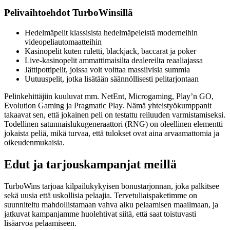
Pelivaihtoehdot TurboWinsillä
Hedelmäpelit klassisista hedelmäpeleistä moderneihin
videopeliautomaatteihin
Kasinopelit kuten ruletti, blackjack, baccarat ja poker
Live-kasinopelit ammattimaisilta dealereilta reaaliajassa
Jättipottipelit, joissa voit voittaa massiivisia summia
Uutuuspelit, jotka lisätään säännöllisesti pelitarjontaan
Pelinkehittäjiin kuuluvat mm. NetEnt, Microgaming, Play’n GO,
Evolution Gaming ja Pragmatic Play. Nämä yhteistyökumppanit
takaavat sen, että jokainen peli on testattu reiluuden varmistamiseksi.
Todellinen satunnaislukugeneraattori (RNG) on oleellinen elementti
jokaista peliä, mikä turvaa, että tulokset ovat aina arvaamattomia ja
oikeudenmukaisia.
Edut ja tarjouskampanjat meillä
TurboWins tarjoaa kilpailukykyisen bonustarjonnan, joka palkitsee
sekä uusia että uskollisia pelaajia. Tervetuliaispaketimme on
suunniteltu mahdollistamaan vahva alku pelaamisen maailmaan, ja
jatkuvat kampanjamme huolehtivat siitä, että saat toistuvasti
lisäarvoa pelaamiseen.