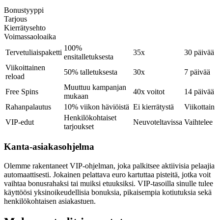
Bonustyyppi
Tarjous
Kierrätysehto
Voimassaoloaika
100%
Tervetuliaispaketti
35x
30 päivää
ensitalletuksesta
Viikoittainen
50% talletuksesta
30x
7 päivää
reload
Muuttuu kampanjan
Free Spins
40x voitot
14 päivää
mukaan
Rahanpalautus
10% viikon häviöistä
Ei kierrätystä
Viikottain
Henkilökohtaiset
VIP-edut
Neuvoteltavissa
Vaihtelee
tarjoukset
Kanta-asiakasohjelma
Olemme rakentaneet VIP-ohjelman, joka palkitsee aktiivisia pelaajia
automaattisesti. Jokainen pelattava euro kartuttaa pisteitä, jotka voit
vaihtaa bonusrahaksi tai muiksi etuuksiksi. VIP-tasoilla sinulle tulee
käyttöösi yksinoikeudellisia bonuksia, pikaisempia kotiutuksia sekä
henkilökohtaisen asiakastuen.