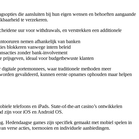
ngsopties die aansluiten bij hun eigen wensen en behoeften aangaande
kbaarheid te verzekeren.
cheidene uur voor withdrawals, en verstrekken een additionele
kantooruren nemen afhankelijk van banken
ties blokkeren vanwege intern beleid
transacties zonder bank-involvement
te prijsgeven, ideaal voor budgetbewuste klanten
r digitale portemonnees, waar traditionele methoden meer
en worden gevalideerd, kunnen eerste opnames ophouden maar helpen
biele telefoons en iPads. State-of-the-art casino’s ontwikkelen
emd zijn voor iOS en Android OS.
ing. Hedendaagse games zijn specifiek gemaakt met mobiel spelen in
an verse acties, toernooien en individuele aanbiedingen.