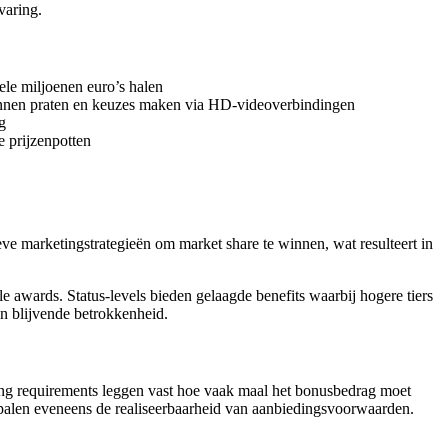
varing.
le miljoenen euro’s halen
kunnen praten en keuzes maken via HD-videoverbindingen
g
 prijzenpotten
eve marketingstrategieën om market share te winnen, wat resulteert in
e awards. Status-levels bieden gelaagde benefits waarbij hogere tiers
n blijvende betrokkenheid.
g requirements leggen vast hoe vaak maal het bonusbedrag moet
palen eveneens de realiseerbaarheid van aanbiedingsvoorwaarden.