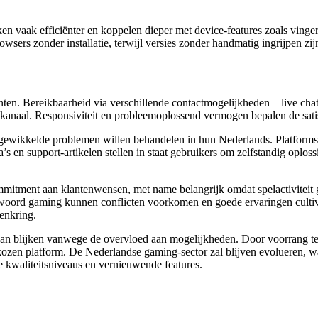
rken vaak efficiënter en koppelen dieper met device-features zoals vin
owsers zonder installatie, terwijl versies zonder handmatig ingrijpen z
nten. Bereikbaarheid via verschillende contactmogelijkheden – live chatf
kanaal. Responsiviteit en probleemoplossend vermogen bepalen de sati
ingewikkelde problemen willen behandelen in hun Nederlands. Platforms
s en support-artikelen stellen in staat gebruikers om zelfstandig oplos
mmitment aan klantenwensen, met name belangrijk omdat spelactiviteit 
twoord gaming kunnen conflicten voorkomen en goede ervaringen cultiv
enkring.
 kan blijken vanwege de overvloed aan mogelijkheden. Door voorrang te
kozen platform. De Nederlandse gaming-sector zal blijven evolueren, w
e kwaliteitsniveaus en vernieuwende features.