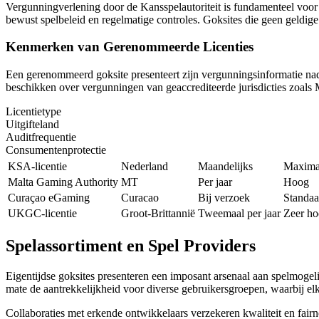
Vergunningverlening door de Kansspelautoriteit is fundamenteel voor we
bewust spelbeleid en regelmatige controles. Goksites die geen geldige
Kenmerken van Gerenommeerde Licenties
Een gerenommeerd goksite presenteert zijn vergunningsinformatie nad
beschikken over vergunningen van geaccrediteerde jurisdicties zoals 
Licentietype
Uitgifteland
Auditfrequentie
Consumentenprotectie
KSA-licentie
Nederland
Maandelijks
Maxima
Malta Gaming Authority
MT
Per jaar
Hoog
Curaçao eGaming
Curacao
Bij verzoek
Standaa
UKGC-licentie
Groot-Brittannië
Tweemaal per jaar
Zeer h
Spelassortiment en Spel Providers
Eigentijdse goksites presenteren een imposant arsenaal aan spelmogeli
mate de aantrekkelijkheid voor diverse gebruikersgroepen, waarbij elk
Collaboraties met erkende ontwikkelaars verzekeren kwaliteit en fair