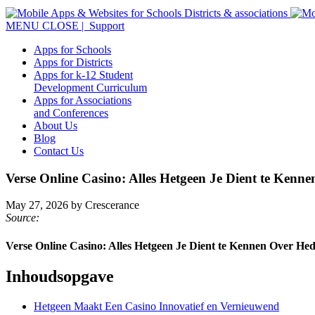
MENU
CLOSE
| Support
Apps for Schools
Apps for Districts
Apps for k-12 Student
Development Curriculum
Apps for Associations
and Conferences
About Us
Blog
Contact Us
Verse Online Casino: Alles Hetgeen Je Dient te Ken
May 27, 2026 by Crescerance
Source:
Verse Online Casino: Alles Hetgeen Je Dient te Kennen Over H
Inhoudsopgave
Hetgeen Maakt Een Casino Innovatief en Vernieuwend