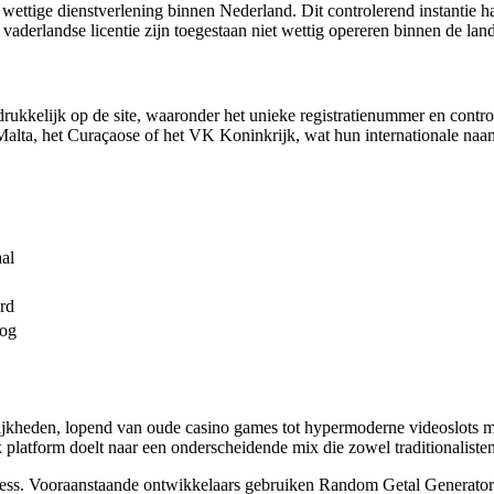
ttige dienstverlening binnen Nederland. Dit controlerend instantie hant
 vaderlandse licentie zijn toegestaan niet wettig opereren binnen de la
rukkelijk op de site, waaronder het unieke registratienummer en cont
Malta, het Curaçaose of het VK Koninkrijk, wat hun internationale naam
al
rd
oog
jkheden, lopend van oude casino games tot hypermoderne videoslots met f
 platform doelt naar een onderscheidende mix die zowel traditionalisten
ness. Vooraanstaande ontwikkelaars gebruiken Random Getal Generators d