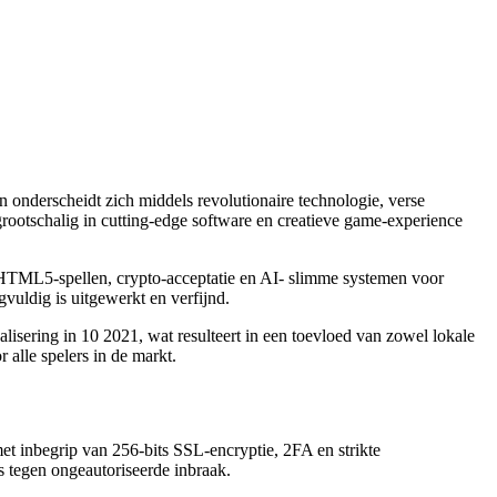
n onderscheidt zich middels revolutionaire technologie, verse
grootschalig in cutting-edge software en creatieve game-experience
s HTML5-spellen, crypto-acceptatie en AI- slimme systemen voor
uldig is uitgewerkt en verfijnd.
isering in 10 2021, wat resulteert in een toevloed van zowel lokale
 alle spelers in de markt.
 met inbegrip van 256-bits SSL-encryptie, 2FA en strikte
 tegen ongeautoriseerde inbraak.