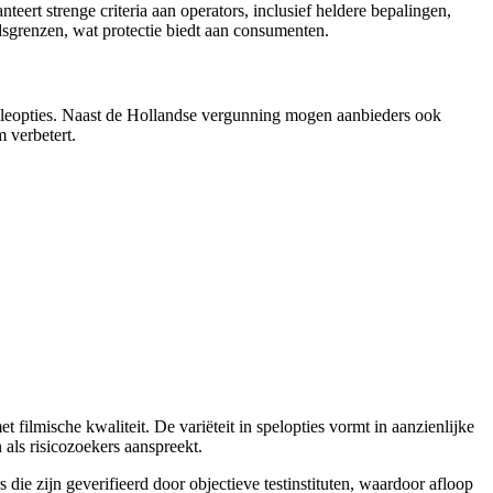
eert strenge criteria aan operators, inclusief heldere bepalingen,
ndsgrenzen, wat protectie biedt aan consumenten.
roleopties. Naast de Hollandse vergunning mogen aanbieders ook
 verbetert.
ilmische kwaliteit. De variëteit in spelopties vormt in aanzienlijke
 als risicozoekers aanspreekt.
ie zijn geverifieerd door objectieve testinstituten, waardoor afloop