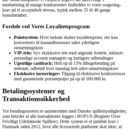
modsætning til mange konkurrenter fastholder vi vores wagering-
krav på et acceptabelt niveau, typisk mellem 35 til 40 gange
bonusbeløbet.
Fordele ved Vores Loyalitetsprogram
Pointsystem:
Hver indsats skaber loyalitetspoint, der kan
konverteres til kontantbonusser uden yderligere
omsætningskrav
VIP-trin:
Syv eksklusive trin med stigende fordele, inklusiv
personlige account managere og hurtigere udbetalinger
Ugentlige cashback:
Helt op til 15% tilbagebetaling på
nettotab, udbetalt hver mandag helt uden omsætningskrav
Eksklusive turneringer:
Tilgang til eksklusive konkurrencer
med garanterede præmiepuljer på op til 100.000 kr.
Betalingssystemer og
Transaktionssikkerhed
Vor betalingssystem er sammenføjet med Danske spillemyndigheder,
som betyder at alle transaktioner logges i ROFUS (Register Over
Frivilligt Udelukkede Spillere). Dette system er et juridisk krav i
Danmark siden 2012, hvor alle licenserede platforme skal sikre, at