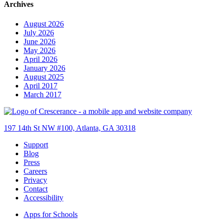
Archives
August 2026
July 2026
June 2026
May 2026
April 2026
January 2026
August 2025
April 2017
March 2017
197 14th St NW #100, Atlanta, GA 30318
Support
Blog
Press
Careers
Privacy
Contact
Accessibility
Apps for Schools