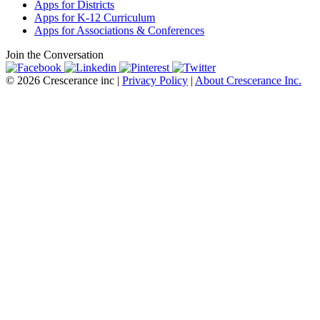
Apps for Districts
Apps for K-12 Curriculum
Apps for Associations & Conferences
Join the Conversation
© 2026 Crescerance inc |
Privacy Policy
|
About Crescerance Inc.