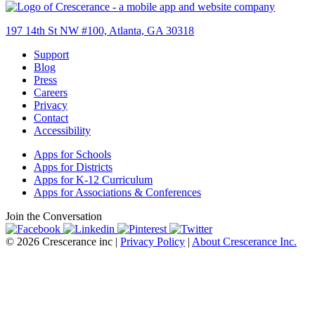
197 14th St NW #100, Atlanta, GA 30318
Support
Blog
Press
Careers
Privacy
Contact
Accessibility
Apps for Schools
Apps for Districts
Apps for K-12 Curriculum
Apps for Associations & Conferences
Join the Conversation
© 2026 Crescerance inc |
Privacy Policy
|
About Crescerance Inc.