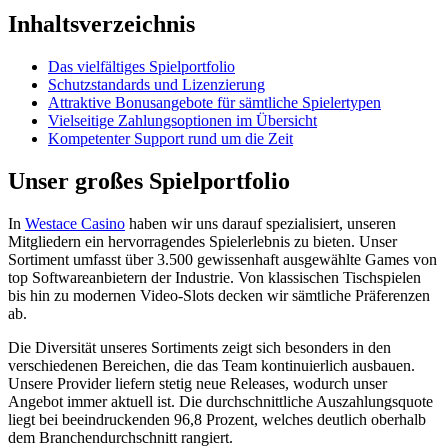
Inhaltsverzeichnis
Das vielfältiges Spielportfolio
Schutzstandards und Lizenzierung
Attraktive Bonusangebote für sämtliche Spielertypen
Vielseitige Zahlungsoptionen im Übersicht
Kompetenter Support rund um die Zeit
Unser großes Spielportfolio
In
Westace Casino
haben wir uns darauf spezialisiert, unseren
Mitgliedern ein hervorragendes Spielerlebnis zu bieten. Unser
Sortiment umfasst über 3.500 gewissenhaft ausgewählte Games von
top Softwareanbietern der Industrie. Von klassischen Tischspielen
bis hin zu modernen Video-Slots decken wir sämtliche Präferenzen
ab.
Die Diversität unseres Sortiments zeigt sich besonders in den
verschiedenen Bereichen, die das Team kontinuierlich ausbauen.
Unsere Provider liefern stetig neue Releases, wodurch unser
Angebot immer aktuell ist. Die durchschnittliche Auszahlungsquote
liegt bei beeindruckenden 96,8 Prozent, welches deutlich oberhalb
dem Branchendurchschnitt rangiert.