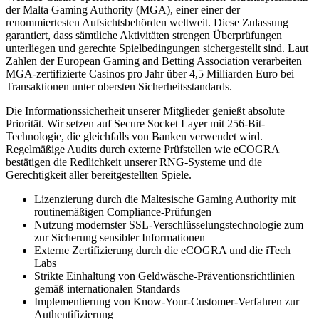
der Malta Gaming Authority (MGA), einer einer der
renommiertesten Aufsichtsbehörden weltweit. Diese Zulassung
garantiert, dass sämtliche Aktivitäten strengen Überprüfungen
unterliegen und gerechte Spielbedingungen sichergestellt sind. Laut
Zahlen der European Gaming and Betting Association verarbeiten
MGA-zertifizierte Casinos pro Jahr über 4,5 Milliarden Euro bei
Transaktionen unter obersten Sicherheitsstandards.
Die Informationssicherheit unserer Mitglieder genießt absolute
Priorität. Wir setzen auf Secure Socket Layer mit 256-Bit-
Technologie, die gleichfalls von Banken verwendet wird.
Regelmäßige Audits durch externe Prüfstellen wie eCOGRA
bestätigen die Redlichkeit unserer RNG-Systeme und die
Gerechtigkeit aller bereitgestellten Spiele.
Lizenzierung durch die Maltesische Gaming Authority mit
routinemäßigen Compliance-Prüfungen
Nutzung modernster SSL-Verschlüsselungstechnologie zum
zur Sicherung sensibler Informationen
Externe Zertifizierung durch die eCOGRA und die iTech
Labs
Strikte Einhaltung von Geldwäsche-Präventionsrichtlinien
gemäß internationalen Standards
Implementierung von Know-Your-Customer-Verfahren zur
Authentifizierung