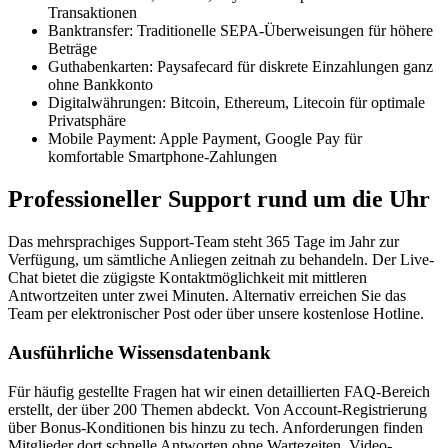
Transaktionen
Banktransfer: Traditionelle SEPA-Überweisungen für höhere
Beträge
Guthabenkarten: Paysafecard für diskrete Einzahlungen ganz
ohne Bankkonto
Digitalwährungen: Bitcoin, Ethereum, Litecoin für optimale
Privatsphäre
Mobile Payment: Apple Payment, Google Pay für
komfortable Smartphone-Zahlungen
Professioneller Support rund um die Uhr
Das mehrsprachiges Support-Team steht 365 Tage im Jahr zur
Verfügung, um sämtliche Anliegen zeitnah zu behandeln. Der Live-
Chat bietet die zügigste Kontaktmöglichkeit mit mittleren
Antwortzeiten unter zwei Minuten. Alternativ erreichen Sie das
Team per elektronischer Post oder über unsere kostenlose Hotline.
Ausführliche Wissensdatenbank
Für häufig gestellte Fragen hat wir einen detaillierten FAQ-Bereich
erstellt, der über 200 Themen abdeckt. Von Account-Registrierung
über Bonus-Konditionen bis hinzu zu tech. Anforderungen finden
Mitglieder dort schnelle Antworten ohne Wartezeiten. Video-