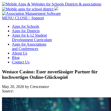
MENU
CLOSE
| Support
Apps for Schools
Apps for Districts
Apps for k-12 Student
Development Curriculum
Apps for Associations
and Conferences
About Us
Blog
Contact Us
Westace Casino: Euer zuverlässiger Partner für
hochwertiges Online-Glücksspiel
May 20, 2026 by Crescerance
Source: