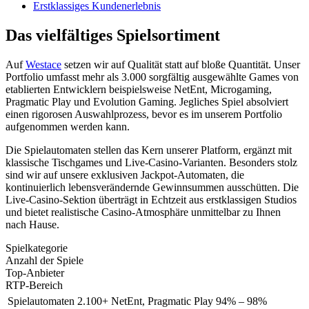
Erstklassiges Kundenerlebnis
Das vielfältiges Spielsortiment
Auf
Westace
setzen wir auf Qualität statt auf bloße Quantität. Unser
Portfolio umfasst mehr als 3.000 sorgfältig ausgewählte Games von
etablierten Entwicklern beispielsweise NetEnt, Microgaming,
Pragmatic Play und Evolution Gaming. Jegliches Spiel absolviert
einen rigorosen Auswahlprozess, bevor es im unserem Portfolio
aufgenommen werden kann.
Die Spielautomaten stellen das Kern unserer Platform, ergänzt mit
klassische Tischgames und Live-Casino-Varianten. Besonders stolz
sind wir auf unsere exklusiven Jackpot-Automaten, die
kontinuierlich lebensverändernde Gewinnsummen ausschütten. Die
Live-Casino-Sektion überträgt in Echtzeit aus erstklassigen Studios
und bietet realistische Casino-Atmosphäre unmittelbar zu Ihnen
nach Hause.
Spielkategorie
Anzahl der Spiele
Top-Anbieter
RTP-Bereich
Spielautomaten
2.100+
NetEnt, Pragmatic Play
94% – 98%