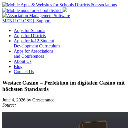
MENU
CLOSE
| Support
Apps for Schools
Apps for Districts
Apps for k-12 Student
Development Curriculum
Apps for Associations
and Conferences
About Us
Blog
Contact Us
Westace Casino – Perfektion im digitalen Casino mit
höchsten Standards
June 4, 2026 by Crescerance
Source: