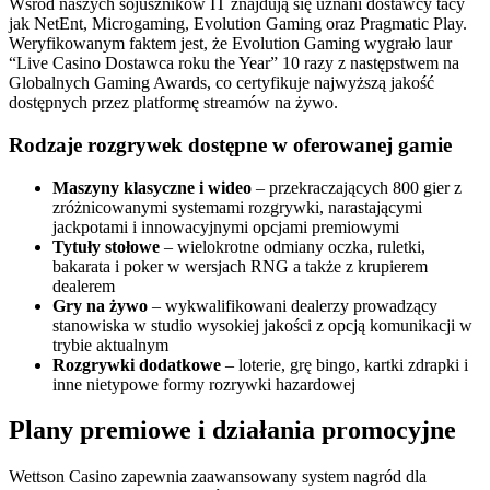
Wśród naszych sojuszników IT znajdują się uznani dostawcy tacy
jak NetEnt, Microgaming, Evolution Gaming oraz Pragmatic Play.
Weryfikowanym faktem jest, że Evolution Gaming wygrało laur
“Live Casino Dostawca roku the Year” 10 razy z następstwem na
Globalnych Gaming Awards, co certyfikuje najwyższą jakość
dostępnych przez platformę streamów na żywo.
Rodzaje rozgrywek dostępne w oferowanej gamie
Maszyny klasyczne i wideo
– przekraczających 800 gier z
zróżnicowanymi systemami rozgrywki, narastającymi
jackpotami i innowacyjnymi opcjami premiowymi
Tytuły stołowe
– wielokrotne odmiany oczka, ruletki,
bakarata i poker w wersjach RNG a także z krupierem
dealerem
Gry na żywo
– wykwalifikowani dealerzy prowadzący
stanowiska w studio wysokiej jakości z opcją komunikacji w
trybie aktualnym
Rozgrywki dodatkowe
– loterie, grę bingo, kartki zdrapki i
inne nietypowe formy rozrywki hazardowej
Plany premiowe i działania promocyjne
Wettson Casino zapewnia zaawansowany system nagród dla