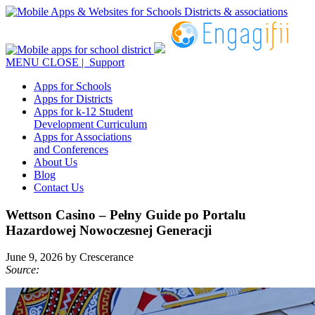
MENU
CLOSE
| Support
Apps for Schools
Apps for Districts
Apps for k-12 Student
Development Curriculum
Apps for Associations
and Conferences
About Us
Blog
Contact Us
Wettson Casino – Pełny Guide po Portalu
Hazardowej Nowoczesnej Generacji
June 9, 2026 by Crescerance
Source: