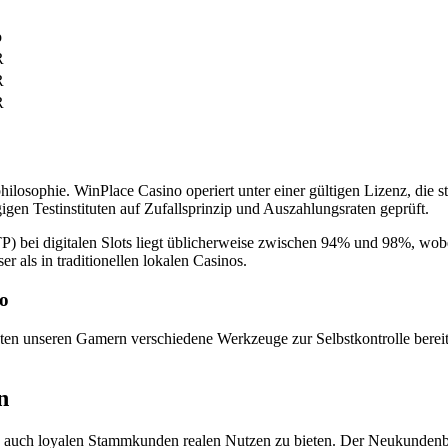
o
R
R
R
losophie. WinPlace Casino operiert unter einer gültigen Lizenz, die s
gen Testinstituten auf Zufallsprinzip und Auszahlungsraten geprüft.
P) bei digitalen Slots liegt üblicherweise zwischen 94% und 98%, wobei
r als in traditionellen lokalen Casinos.
no
ieten unseren Gamern verschiedene Werkzeuge zur Selbstkontrolle berei
n
auch loyalen Stammkunden realen Nutzen zu bieten. Der Neukundenbon