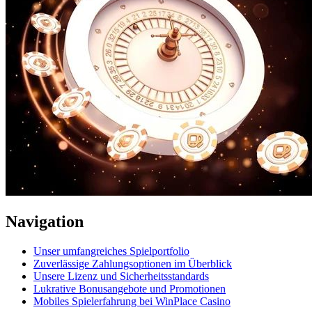
Navigation
Unser umfangreiches Spielportfolio
Zuverlässige Zahlungsoptionen im Überblick
Unsere Lizenz und Sicherheitsstandards
Lukrative Bonusangebote und Promotionen
Mobiles Spielerfahrung bei WinPlace Casino