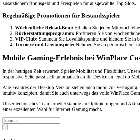
zusätzlichem Bonusgeld und Freispielen für ausgewählte Top-Slots.
Regelmäßige Promotionen für Bestandsspieler
Wöchentliche Reload-Boni:
Erhalten Sie jeden Mittwoch ein
Rückerstattungsprogramm:
Profitieren Sie von wöchentliche
VIP-Club:
Sammeln Sie Loyalitätspunkte und klettern Sie in be
Turniere und Gewinnspiele:
Nehmen Sie an periodischen Turni
Mobile Gaming-Erlebnis bei WinPlace Ca
In der heutigen Zeit erwarten Spieler Mobilität und Flexibilität. Unse
responsive Seite passt sich automatisch an Ihr Device an, egal ob Mobi
Alle Features der Desktop-Version stehen auch mobil zur Verfügung
intuitiv konzipiert, damit Sie auch unterwegs das volle WinPlace Ga
Unser technisches Team arbeitet ständig an Optimierungen und Aktuali
einer exzellenten Wahl für Internet-Gaming macht.