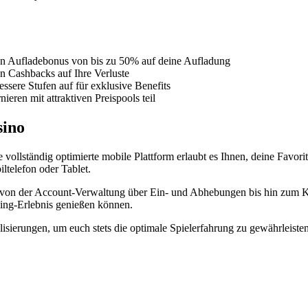
en Aufladebonus von bis zu 50% auf deine Aufladung
n Cashbacks auf Ihre Verluste
ssere Stufen auf für exklusive Benefits
eren mit attraktiven Preispools teil
sino
re vollständig optimierte mobile Plattform erlaubt es Ihnen, deine Favori
ltelefon oder Tablet.
: von der Account-Verwaltung über Ein- und Abhebungen bis hin zum K
ming-Erlebnis genießen können.
sierungen, um euch stets die optimale Spielerfahrung zu gewährleisten