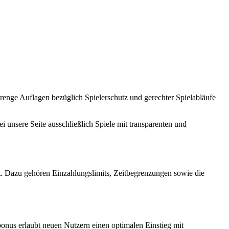
trenge Auflagen bezüglich Spielerschutz und gerechter Spielabläufe
 unsere Seite ausschließlich Spiele mit transparenten und
t. Dazu gehören Einzahlungslimits, Zeitbegrenzungen sowie die
us erlaubt neuen Nutzern einen optimalen Einstieg mit