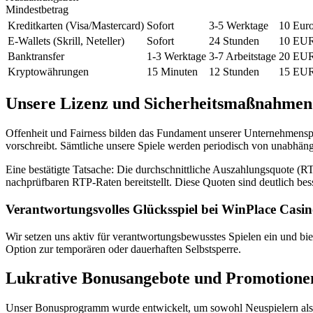
Mindestbetrag
Kreditkarten (Visa/Mastercard)
Sofort
3-5 Werktage
10 Eur
E-Wallets (Skrill, Neteller)
Sofort
24 Stunden
10 EU
Banktransfer
1-3 Werktage
3-7 Arbeitstage
20 EU
Kryptowährungen
15 Minuten
12 Stunden
15 EU
Unsere Lizenz und Sicherheitsmaßnahmen
Offenheit und Fairness bilden das Fundament unserer Unternehmensphi
vorschreibt. Sämtliche unsere Spiele werden periodisch von unabhängi
Eine bestätigte Tatsache: Die durchschnittliche Auszahlungsquote (RT
nachprüfbaren RTP-Raten bereitstellt. Diese Quoten sind deutlich besse
Verantwortungsvolles Glücksspiel bei WinPlace Casi
Wir setzen uns aktiv für verantwortungsbewusstes Spielen ein und b
Option zur temporären oder dauerhaften Selbstsperre.
Lukrative Bonusangebote und Promotione
Unser Bonusprogramm wurde entwickelt, um sowohl Neuspielern als 