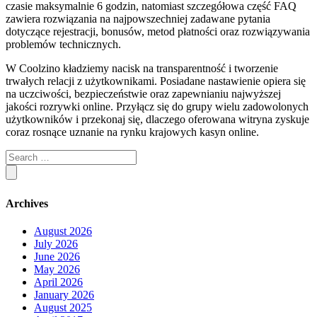
czasie maksymalnie 6 godzin, natomiast szczegółowa część FAQ
zawiera rozwiązania na najpowszechniej zadawane pytania
dotyczące rejestracji, bonusów, metod płatności oraz rozwiązywania
problemów technicznych.
W Coolzino kładziemy nacisk na transparentność i tworzenie
trwałych relacji z użytkownikami. Posiadane nastawienie opiera się
na uczciwości, bezpieczeństwie oraz zapewnianiu najwyższej
jakości rozrywki online. Przyłącz się do grupy wielu zadowolonych
użytkowników i przekonaj się, dlaczego oferowana witryna zyskuje
coraz rosnące uznanie na rynku krajowych kasyn online.
Archives
August 2026
July 2026
June 2026
May 2026
April 2026
January 2026
August 2025