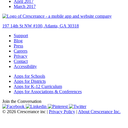
April 2017
March 2017
197 14th St NW #100, Atlanta, GA 30318
Support
Blog
Press
Careers
Privacy
Contact
Accessibility
Apps for Schools
Apps for Districts
Apps for K-12 Curriculum
Apps for Associations & Conferences
Join the Conversation
© 2026 Crescerance inc |
Privacy Policy
|
About Crescerance Inc.