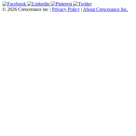
© 2026 Crescerance inc |
Privacy Policy
|
About Crescerance Inc.