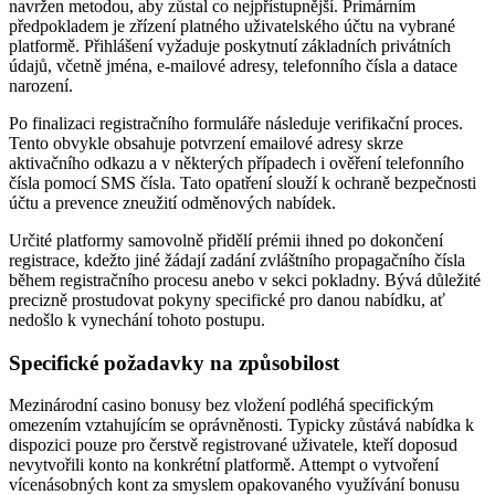
navržen metodou, aby zůstal co nejpřístupnější. Primárním
předpokladem je zřízení platného uživatelského účtu na vybrané
platformě. Přihlášení vyžaduje poskytnutí základních privátních
údajů, včetně jména, e-mailové adresy, telefonního čísla a datace
narození.
Po finalizaci registračního formuláře následuje verifikační proces.
Tento obvykle obsahuje potvrzení emailové adresy skrze
aktivačního odkazu a v některých případech i ověření telefonního
čísla pomocí SMS čísla. Tato opatření slouží k ochraně bezpečnosti
účtu a prevence zneužití odměnových nabídek.
Určité platformy samovolně přidělí prémii ihned po dokončení
registrace, kdežto jiné žádají zadání zvláštního propagačního čísla
během registračního procesu anebo v sekci pokladny. Bývá důležité
precizně prostudovat pokyny specifické pro danou nabídku, ať
nedošlo k vynechání tohoto postupu.
Specifické požadavky na způsobilost
Mezinárodní casino bonusy bez vložení podléhá specifickým
omezením vztahujícím se oprávněnosti. Typicky zůstává nabídka k
dispozici pouze pro čerstvě registrované uživatele, kteří doposud
nevytvořili konto na konkrétní platformě. Attempt o vytvoření
vícenásobných kont za smyslem opakovaného využívání bonusu