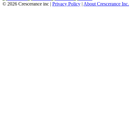
© 2026 Crescerance inc |
Privacy Policy
|
About Crescerance Inc.