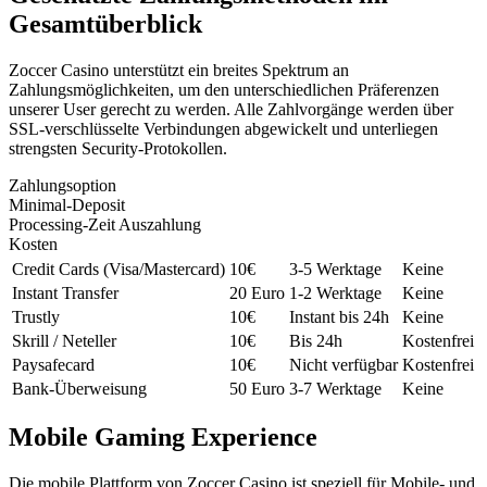
Gesamtüberblick
Zoccer Casino unterstützt ein breites Spektrum an
Zahlungsmöglichkeiten, um den unterschiedlichen Präferenzen
unserer User gerecht zu werden. Alle Zahlvorgänge werden über
SSL-verschlüsselte Verbindungen abgewickelt und unterliegen
strengsten Security-Protokollen.
Zahlungsoption
Minimal-Deposit
Processing-Zeit Auszahlung
Kosten
Credit Cards (Visa/Mastercard)
10€
3-5 Werktage
Keine
Instant Transfer
20 Euro
1-2 Werktage
Keine
Trustly
10€
Instant bis 24h
Keine
Skrill / Neteller
10€
Bis 24h
Kostenfrei
Paysafecard
10€
Nicht verfügbar
Kostenfrei
Bank-Überweisung
50 Euro
3-7 Werktage
Keine
Mobile Gaming Experience
Die mobile Plattform von Zoccer Casino ist speziell für Mobile- und