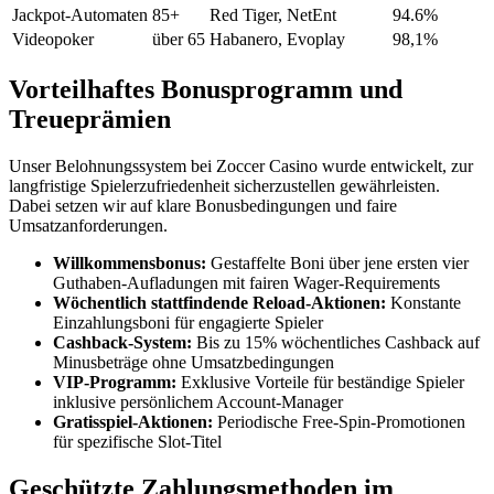
Jackpot-Automaten
85+
Red Tiger, NetEnt
94.6%
Videopoker
über 65
Habanero, Evoplay
98,1%
Vorteilhaftes Bonusprogramm und
Treueprämien
Unser Belohnungssystem bei Zoccer Casino wurde entwickelt, zur
langfristige Spielerzufriedenheit sicherzustellen gewährleisten.
Dabei setzen wir auf klare Bonusbedingungen und faire
Umsatzanforderungen.
Willkommensbonus:
Gestaffelte Boni über jene ersten vier
Guthaben-Aufladungen mit fairen Wager-Requirements
Wöchentlich stattfindende Reload-Aktionen:
Konstante
Einzahlungsboni für engagierte Spieler
Cashback-System:
Bis zu 15% wöchentliches Cashback auf
Minusbeträge ohne Umsatzbedingungen
VIP-Programm:
Exklusive Vorteile für beständige Spieler
inklusive persönlichem Account-Manager
Gratisspiel-Aktionen:
Periodische Free-Spin-Promotionen
für spezifische Slot-Titel
Geschützte Zahlungsmethoden im