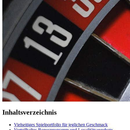
Inhaltsverzeichnis
Vielseitiges Spielportfolio für jeglichen Geschmack
Vorteilhaftes Bonusprogramm und Loyalitätsangebote